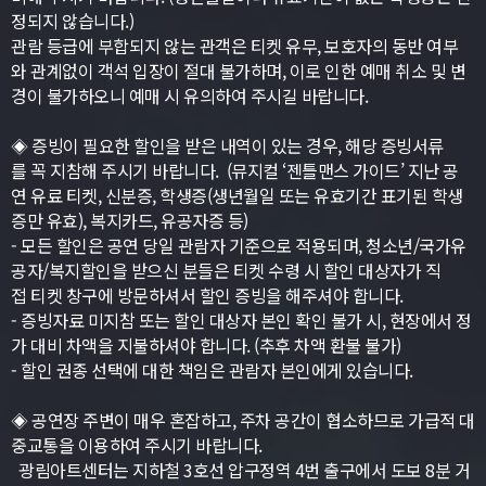
정되지 않습니다.)
관람 등급에 부합되지 않는 관객은 티켓 유무, 보호자의 동반 여부
와 관계없이 객석 입장이 절대 불가하며, 이로 인한 예매 취소 및 변
경이 불가하오니 예매 시 유의하여 주시길 바랍니다.
◈ 증빙이 필요한 할인을 받은 내역이 있는 경우, 해당 증빙서류
를 꼭 지참해 주시기 바랍니다. (뮤지컬 ‘젠틀맨스 가이드’ 지난 공
연 유료 티켓, 신분증, 학생증(생년월일 또는 유효기간 표기된 학생
증만 유효), 복지카드, 유공자증 등)
- 모든 할인은 공연 당일 관람자 기준으로 적용되며, 청소년/국가유
공자/복지할인을 받으신 분들은 티켓 수령 시 할인 대상자가 직
접 티켓 창구에 방문하셔서 할인 증빙을 해주셔야 합니다.
- 증빙자료 미지참 또는 할인 대상자 본인 확인 불가 시, 현장에서 정
가 대비 차액을 지불하셔야 합니다. (추후 차액 환불 불가)
- 할인 권종 선택에 대한 책임은 관람자 본인에게 있습니다.
◈ 공연장 주변이 매우 혼잡하고, 주차 공간이 협소하므로 가급적 대
중교통을 이용하여 주시기 바랍니다.
광림아트센터는 지하철 3호선 압구정역 4번 출구에서 도보 8분 거