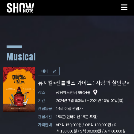
Musical
예매 마감
뮤지컬<젠틀맨스 가이드 : 사랑과 살인편>
장소
광림아트센터 BBCH홀
기간
2024년 7월 6일(토) ~ 2024년 10월 20일(일)
관람등급
14세 이상 관람가
관람시간
150분(인터미션 15분 포함)
가격안내
VIP석 150,000원 / OP석 130,000원 / R
석 130,000원 / S석 90,000원 / A석 60,000원